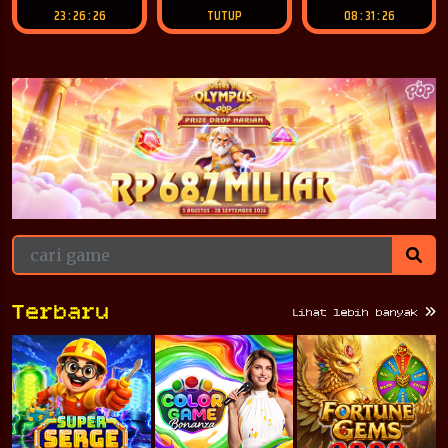
TUTUP
08 : 31 : 25
23 : 26 : 25
Terbaru
Lihat lebih banyak