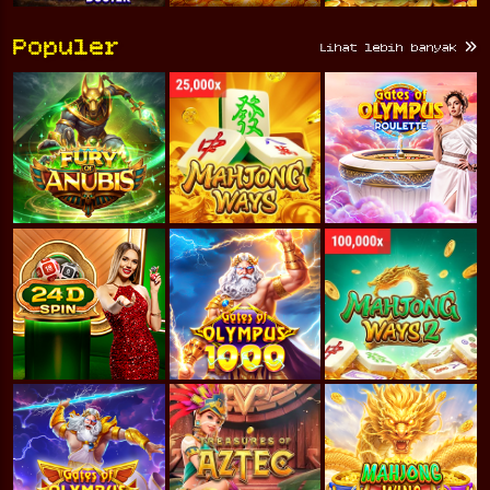
Populer
Lihat lebih banyak