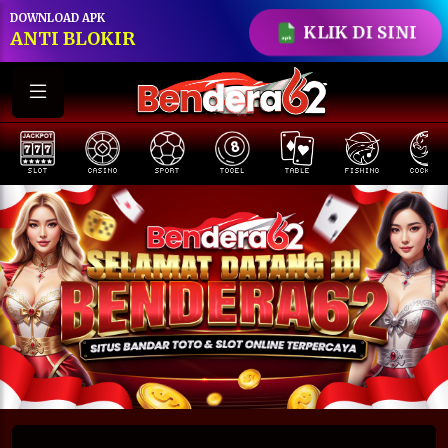
DOWNLOAD APK
KLIK DI SINI
ANTI BLOKIR
SLOT
CASINO
SPORT
TOGEL
TABLE
FISHING
COCK F.