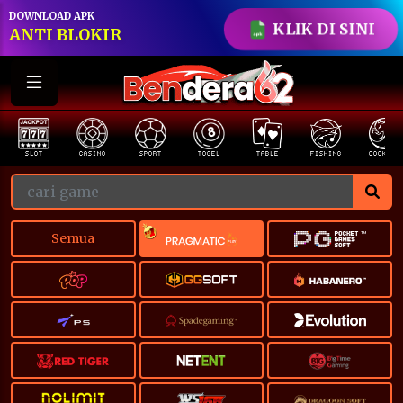
DOWNLOAD APK
KLIK DI SINI
ANTI BLOKIR
SLOT
CASINO
SPORT
TOGEL
TABLE
FISHING
COCK F.
Semua