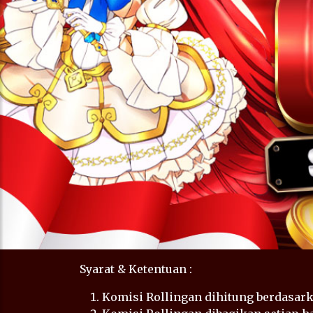
Syarat & Ketentuan :
Komisi Rollingan dihitung berdasark