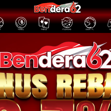
T
TOGEL
TABLE
FISHING
COCK F.
A