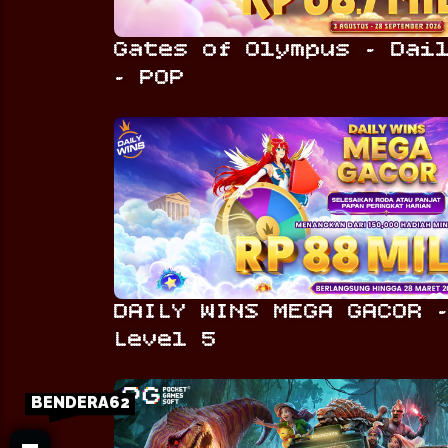
Gates of Olympus - Dai
- POP
DAILY WINS MEGA GACOR 
Level 5
BENDERA62