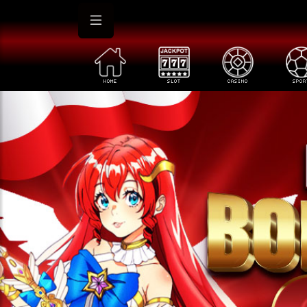
HOME
SLOT
CASINO
SPOR