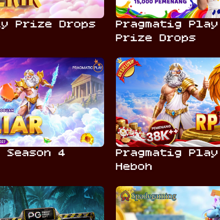
ly Prize Drops
Pragmatig Play
Prize Drops
- Season 4
Pragmatig Play
Heboh