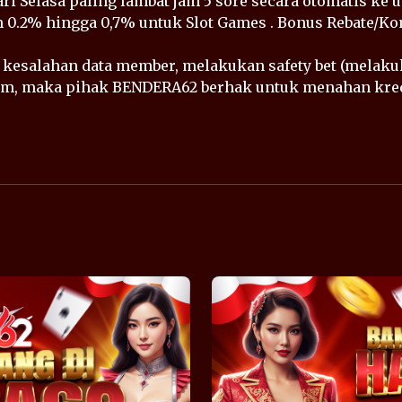
ri Selasa paling lambat jam 5 sore secara otomatis ke u
 0.2% hingga 0,7% untuk Slot Games . Bonus Rebate/Komi
, kesalahan data member, melakukan safety bet (melaku
m, maka pihak BENDERA62 berhak untuk menahan kred